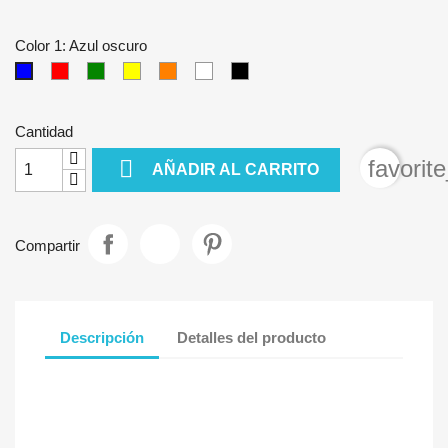
Color 1: Azul oscuro
Rojo
Verde
Amarillo
Naranja
Blanco
Negro
Azul
oscuro
Cantidad

favorit
AÑADIR AL CARRITO
Compartir
Descripción
Detalles del producto
2 UNIDADES/UNITS 40cm x 4,2cm SANTACRUZ
2 UNIDADES/UNITS 17cm x 1,8cm SANTACRUZ
2 UNIDADES/UNITS 16cm x 2,3cm VIRTUAL